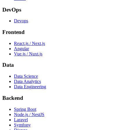
DevOps
Devops
Frontend
React.js / Next.js
Angular
Vue.js / Nuxt.js
Data
Data Science
Data Analytics
Data Engineering
Backend
Spring Boot
Node.js / NestJS
Laravel
Symfony