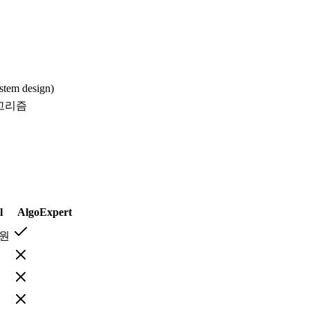
em design)
알고리즘
l
AlgoExpert
지원