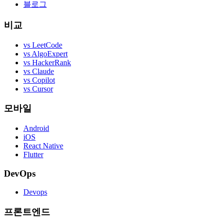
블로그
비교
vs LeetCode
vs AlgoExpert
vs HackerRank
vs Claude
vs Copilot
vs Cursor
모바일
Android
iOS
React Native
Flutter
DevOps
Devops
프론트엔드