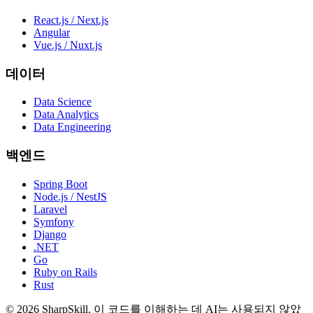
React.js / Next.js
Angular
Vue.js / Nuxt.js
데이터
Data Science
Data Analytics
Data Engineering
백엔드
Spring Boot
Node.js / NestJS
Laravel
Symfony
Django
.NET
Go
Ruby on Rails
Rust
©
2026
SharpSkill.
이 코드를 이해하는 데 AI는 사용되지 않았