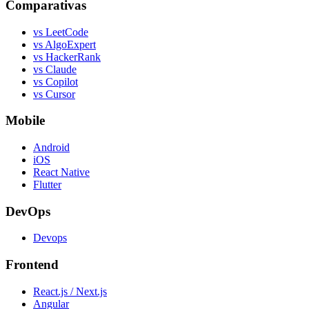
Comparativas
vs LeetCode
vs AlgoExpert
vs HackerRank
vs Claude
vs Copilot
vs Cursor
Mobile
Android
iOS
React Native
Flutter
DevOps
Devops
Frontend
React.js / Next.js
Angular