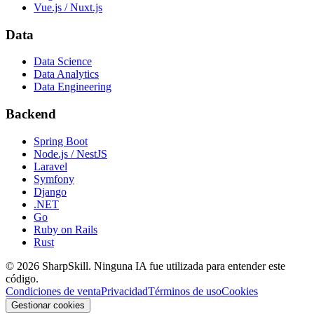
Vue.js / Nuxt.js
Data
Data Science
Data Analytics
Data Engineering
Backend
Spring Boot
Node.js / NestJS
Laravel
Symfony
Django
.NET
Go
Ruby on Rails
Rust
©
2026
SharpSkill.
Ninguna IA fue utilizada para entender este
código.
Condiciones de venta
Privacidad
Términos de uso
Cookies
Gestionar cookies