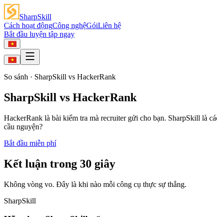
SharpSkill
Cách hoạt động
Công nghệ
Gói
Liên hệ
Bắt đầu luyện tập ngay
So sánh
· SharpSkill vs
HackerRank
SharpSkill vs HackerRank
HackerRank là bài kiểm tra mà recruiter gửi cho bạn. SharpSkill là 
cầu nguyện?
Bắt đầu miễn phí
Kết luận trong 30 giây
Không vòng vo. Đây là khi nào mỗi công cụ thực sự thắng.
SharpSkill