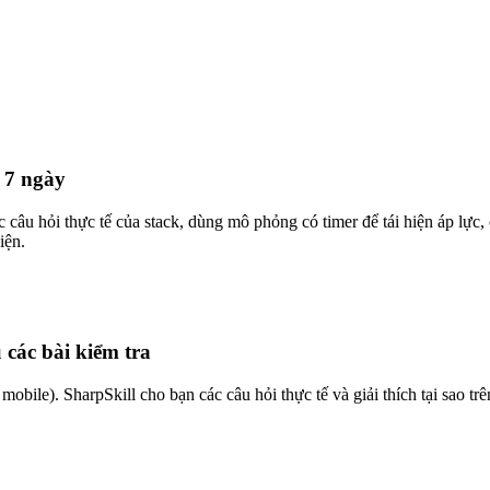
ó 7 ngày
ác câu hỏi thực tế của stack, dùng mô phỏng có timer để tái hiện áp l
iện.
 các bài kiểm tra
le). SharpSkill cho bạn các câu hỏi thực tế và giải thích tại sao trên