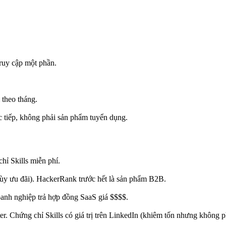
truy cập một phần.
 theo tháng.
ực tiếp, không phải sản phẩm tuyển dụng.
hỉ Skills miễn phí.
ùy ưu đãi). HackerRank trước hết là sản phẩm B2B.
anh nghiệp trả hợp đồng SaaS giá $$$$.
ter. Chứng chỉ Skills có giá trị trên LinkedIn (khiêm tốn nhưng không 