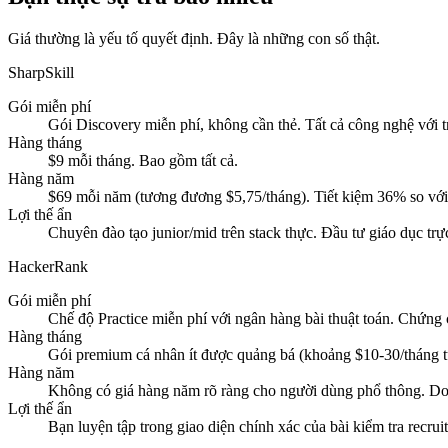
Giá thường là yếu tố quyết định. Đây là những con số thật.
SharpSkill
Gói miễn phí
Gói Discovery miễn phí, không cần thẻ. Tất cả công nghệ với 
Hàng tháng
$9 mỗi tháng. Bao gồm tất cả.
Hàng năm
$69 mỗi năm (tương đương $5,75/tháng). Tiết kiệm 36% so với
Lợi thế ẩn
Chuyên đào tạo junior/mid trên stack thực. Đầu tư giáo dục tr
HackerRank
Gói miễn phí
Chế độ Practice miễn phí với ngân hàng bài thuật toán. Chứng c
Hàng tháng
Gói premium cá nhân ít được quảng bá (khoảng $10-30/tháng t
Hàng năm
Không có giá hàng năm rõ ràng cho người dùng phổ thông. Do
Lợi thế ẩn
Bạn luyện tập trong giao diện chính xác của bài kiểm tra recrui