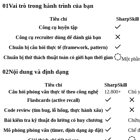
01
Vai trò trong hành trình của bạn
Tiêu chí
SharpSkill
Công cụ luyện tập
Công cụ recruiter dùng để đánh giá bạn
Chuẩn bị câu hỏi thực tế (framework, pattern)
Chuẩn bị thử thách thuật toán có giới hạn thời gian
Một phầ
02
Nội dung và định dạng
Tiêu chí
SharpSkill
Câu hỏi phỏng vấn thực tế theo công nghệ
12.800+
Chủ y
Flashcards (active recall)
Code review (tìm bug, lỗ hổng, thực hành xấu)
Bài kiểm tra kỹ thuật đo lường có huy chương
Chứng
Mô phỏng phỏng vấn (timer, định dạng áp đặt)
Chế độ