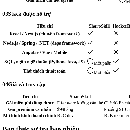
Giải thích chi tiết tại sao
M
03
Stack được hỗ trợ
Tiêu chí
SharpSkill
Hacker
React / Next.js (chuyên framework)
Node.js / Spring / .NET (deps framework)
Angular / Vue / Mobile
SQL, ngôn ngữ thuần (Python, Java, JS)
Một phần
Thử thách thuật toán
Một phần
04
Giá và truy cập
Tiêu chí
SharpSkill
Gói miễn phí dùng được
Discovery không cần thẻ
Chế độ Practi
Giá premium cá nhân
$9/tháng
khoảng $10-30
Mô hình kinh doanh chính
B2C dev
B2B recruiter
Bạn thực sự trả bao nhiêu