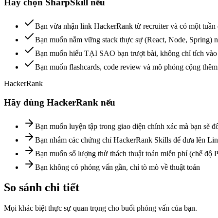
Hãy chọn SharpSkill nếu
Bạn vừa nhận link HackerRank từ recruiter và có một tuần 
Bạn muốn nắm vững stack thực sự (React, Node, Spring) ng
Bạn muốn hiểu TẠI SAO bạn trượt bài, không chỉ tích vào 
Bạn muốn flashcards, code review và mô phỏng cộng thêm v
HackerRank
Hãy dùng HackerRank nếu
Bạn muốn luyện tập trong giao diện chính xác mà bạn sẽ đối
Bạn nhắm các chứng chỉ HackerRank Skills để đưa lên Li
Bạn muốn số lượng thử thách thuật toán miễn phí (chế độ P
Bạn không có phỏng vấn gần, chỉ tò mò về thuật toán
So sánh chi tiết
Mọi khác biệt thực sự quan trọng cho buổi phỏng vấn của bạn.