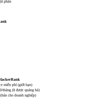
ột phần
Rank
HackerRank
ce miễn phí (giới hạn)
/tháng (ít được quảng bá)
 (bán cho doanh nghiệp)