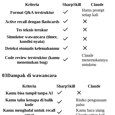
Kriteria
SharpSkill
Claude
Harus prompt
Format Q&A terstruktur
setiap kali
Active recall dengan flashcards
Tes teknis terukur
Simulator wawancara (timer,
kondisi nyata)
Deteksi otomatis kelemahanmu
Claude
Code review terstruktur (kamu
menemukannya
menemukan bug)
untukmu
03
Dampak di wawancara
Kriteria
SharpSkill
Claude
Kamu bisa tampil tanpa AI
Kamu tahu kenapa di balik
Risiko penguasaan
kode
palsu
Kamu menghafal untuk recall
Kamu baca ulang
cepat
Claude setiap kali