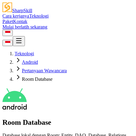
SharpSkill
Cara kerjanya
Teknologi
Paket
Kontak
Mulai berlatih sekarang
Teknologi
Android
Pertanyaan Wawancara
Room Database
Room Database
Database lokal dengan Room: Entity, DAO, Database, Relations,