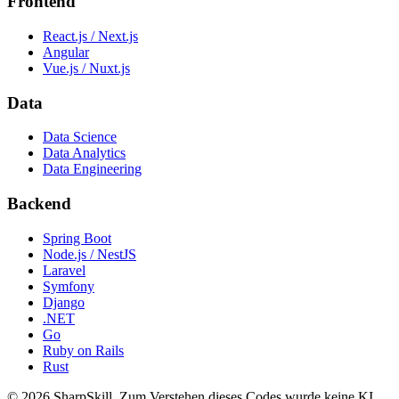
Frontend
React.js / Next.js
Angular
Vue.js / Nuxt.js
Data
Data Science
Data Analytics
Data Engineering
Backend
Spring Boot
Node.js / NestJS
Laravel
Symfony
Django
.NET
Go
Ruby on Rails
Rust
©
2026
SharpSkill.
Zum Verstehen dieses Codes wurde keine KI