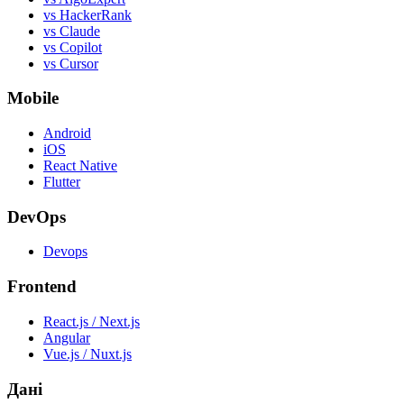
vs HackerRank
vs Claude
vs Copilot
vs Cursor
Mobile
Android
iOS
React Native
Flutter
DevOps
Devops
Frontend
React.js / Next.js
Angular
Vue.js / Nuxt.js
Дані