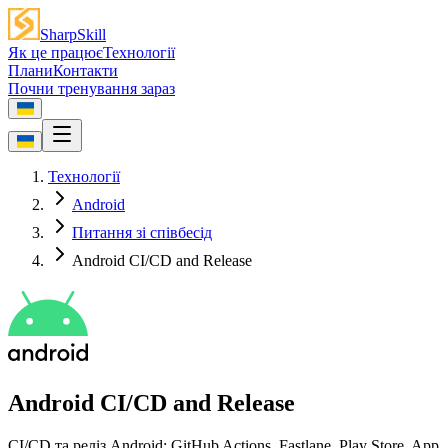
SharpSkill
Як це працює
Технології
Плани
Контакти
Почни тренування зараз
Технології
Android
Питання зі співбесід
Android CI/CD and Release
Android CI/CD and Release
CI/CD та реліз Android: GitHub Actions, Fastlane, Play Store, App