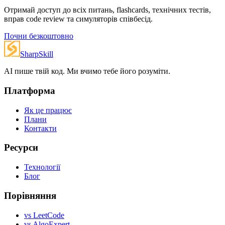
Отримай доступ до всіх питань, flashcards, технічних тестів,
вправ code review та симуляторів співбесід.
Почни безкоштовно
SharpSkill
AI пише твій код. Ми вчимо тебе його розуміти.
Платформа
Як це працює
Плани
Контакти
Ресурси
Технології
Блог
Порівняння
vs LeetCode
vs AlgoExpert