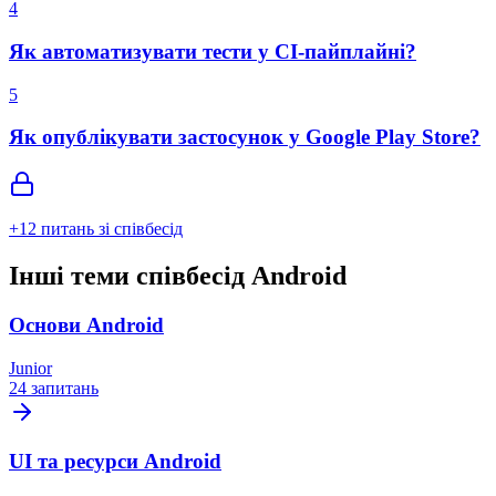
4
Як автоматизувати тести у CI-пайплайні?
5
Як опублікувати застосунок у Google Play Store?
+
12
питань зі співбесід
Інші теми співбесід Android
Основи Android
Junior
24 запитань
UI та ресурси Android