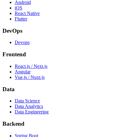
Android
iOS
React Native
Flutter
DevOps
Devops
Frontend
React.js / Next.js
Angular
Vue.js / Nuxt.js
Data
Data Science
Data Analytics
Data Engineering
Backend
Spring Boot