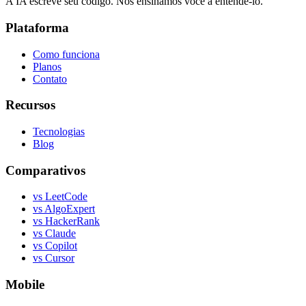
A IA escreve seu codigo. Nos ensinamos voce a entende-lo.
Plataforma
Como funciona
Planos
Contato
Recursos
Tecnologias
Blog
Comparativos
vs LeetCode
vs AlgoExpert
vs HackerRank
vs Claude
vs Copilot
vs Cursor
Mobile