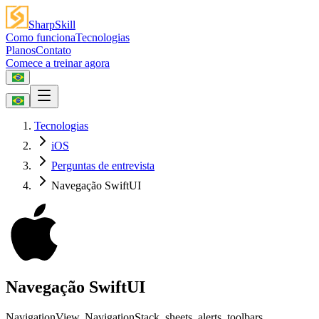
SharpSkill
Como funciona
Tecnologias
Planos
Contato
Comece a treinar agora
Tecnologias
iOS
Perguntas de entrevista
Navegação SwiftUI
Navegação SwiftUI
NavigationView, NavigationStack, sheets, alerts, toolbars,