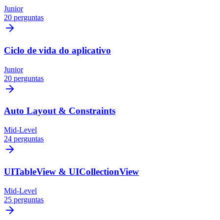
Junior
20 perguntas
Ciclo de vida do aplicativo
Junior
20 perguntas
Auto Layout & Constraints
Mid-Level
24 perguntas
UITableView & UICollectionView
Mid-Level
25 perguntas