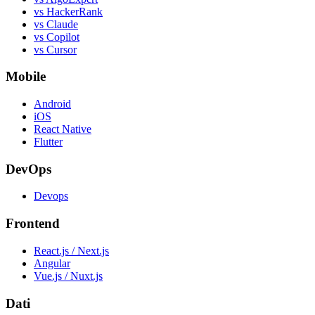
vs HackerRank
vs Claude
vs Copilot
vs Cursor
Mobile
Android
iOS
React Native
Flutter
DevOps
Devops
Frontend
React.js / Next.js
Angular
Vue.js / Nuxt.js
Dati